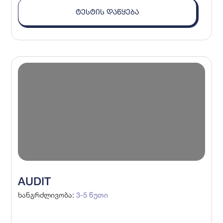
ᲢᲔᲡᲢᲘᲡ ᲓᲐᲬᲧᲔᲑᲐ
AUDIT
ხანგრძლივობა
:
3-5
წუთი