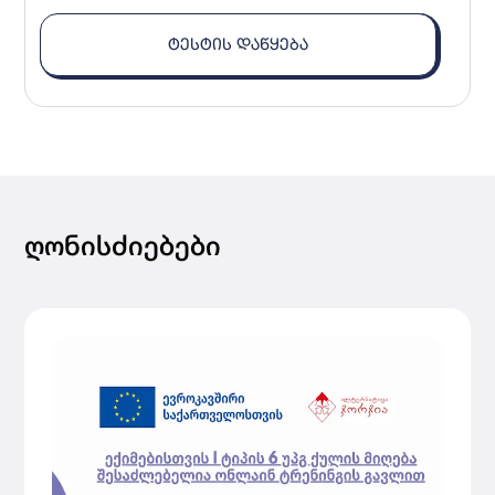
ᲢᲔᲡᲢᲘᲡ ᲓᲐᲬᲧᲔᲑᲐ
ღონისძიებები