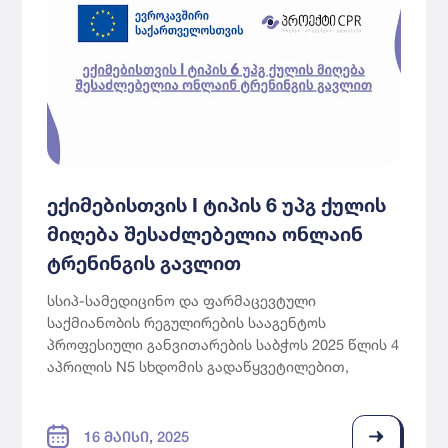
ფსიქიატრია, ნარკოლოგია სერტიფიცირებული
ექიმებისთვის.
უპგ ქულების მიღება:
იმისათვის რომ ექიმებმა
მიიღოთ აღნიშნული 6 უპგ ქულა, უნდა გაიაროთ
ქვემოთ ჩამოთვლილი სამი ონლაინ ტრენინგი:
ორმაგი დიაგნოზების მართვა
სტიმულატორების მოხმარებით
ექიმებისთვის I ტიპის 6 უპგ ქულის
გამოწვეული დარღვევების მართვა
მიღება შესაძლებელია ონლაინ
კანაფის მოხმარებით გამოწვეული
ტრენინგის გავლით
აშლილობების მართვა
სსიპ-სამედიცინო და ფარმაცევტული
საქმიანობის რეგულირების სააგენტოს
ასევე უნდა გაიაროთ ყოველი სალექციო თემის
პროფესიული განვითარების საბჭოს 2025 წლის 4
შემდეგ მოცემული ცოდნის შეფასების ტესტი,
აპრილის N5 სხდომის გადაწყვეტილებით,
რომლის 75% იანი ბარიერის გადალახვის
აკრედიტაცია მიენიჭა CPR პლატფორმაზე
შემთხვევაში მიიღებთ სერთიფიკატს, რომელიც
დაფუძნებულ ონლაინ ტრენინგ კურსს -
აისახება თქვენ პორტალზე.
სამივე
„ალკოჰოლის, თამბაქოს და სხვა ფსიქოაქტიური
16 ᲛᲐᲘᲡᲘ, 2025
სერთიფიკატი უნდა ჩამოტვირთოთ და