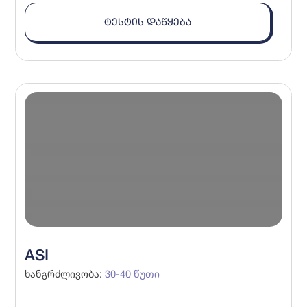
ᲢᲔᲡᲢᲘᲡ ᲓᲐᲬᲧᲔᲑᲐ
ASI
ხანგრძლივობა
:
30-40
წუთი