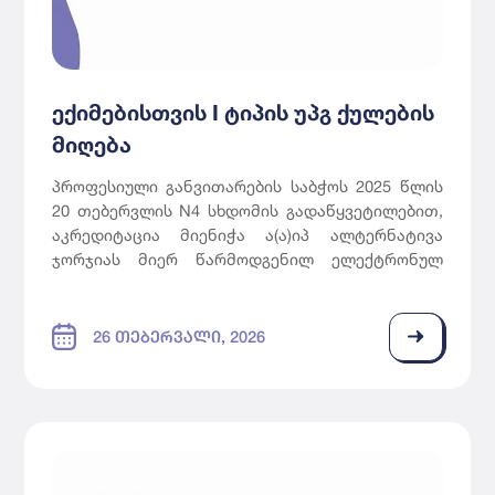
ექიმებისთვის I ტიპის უპგ ქულების
მიღება
პროფესიული განვითარების საბჭოს 2025 წლის
20 თებერვლის N4 სხდომის გადაწყვეტილებით,
აკრედიტაცია მიენიჭა ა(ა)იპ ალტერნატივა
ჯორჯიას მიერ წარმოდგენილ ელექტრონულ
პლატფორმაზე დაფუძნებულ
ინტერნეტპროგრამას (ონლაინკურსი) – „ორმაგი
დიაგნოზების მართვა, სტიმულატორების
26 ᲗᲔᲑᲔᲠᲕᲐᲚᲘ, 2026
მოხმარებით გამოწვეული დარღვევების მართვა
და კანაფით გამოწვეული აშლილობების
მართვა“ (აკრ. N ო-1299) და მიენიჭა I ტიპის 6
უპგ ქულა.
პროგრამა განისაზღვრა სპეციალობებში: